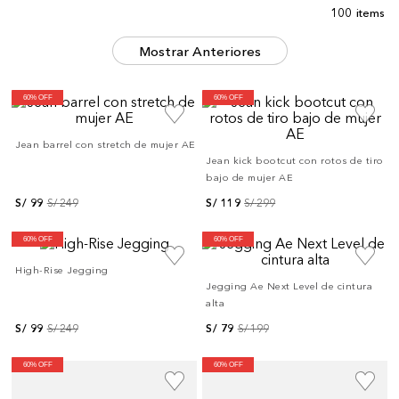
100
Mostrar Anteriores
60% OFF
60% OFF
Jean barrel con stretch de mujer AE
Jean kick bootcut con rotos de tiro
bajo de mujer AE
S/
99
S/
249
S/
119
S/
299
60% OFF
60% OFF
High-Rise Jegging
Jegging Ae Next Level de cintura
alta
S/
99
S/
249
S/
79
S/
199
60% OFF
60% OFF