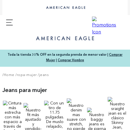
Toda la tienda 30% OFF en la segunda prenda de menor valor |
Comprar
Mujer
|
Comprar Hombre
/Home
/
ropa-mujer
/
jeans
Jeans para mujer