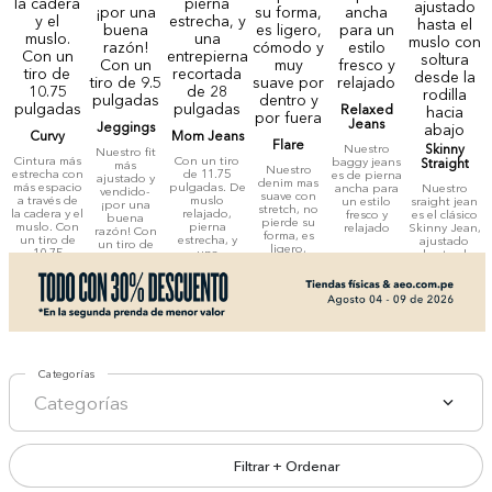
Relaxed
Jeans
Jeggings
Curvy
Mom Jeans
Flare
Nuestro
Skinny
Nuestro fit
Cintura más
Con un tiro
baggy jeans
Straight
más
Nuestro
estrecha con
de 11.75
es de pierna
ajustado y
denim mas
más espacio
pulgadas. De
ancha para
Nuestro
vendido-
suave con
a través de
muslo
un estilo
sraight jean
¡por una
stretch, no
la cadera y el
relajado,
fresco y
es el clásico
buena
pierde su
muslo. Con
pierna
relajado
Skinny Jean,
razón! Con
forma, es
un tiro de
estrecha, y
ajustado
un tiro de
ligero,
10.75
una
hasta el
9.5
cómodo y
pulgadas
entrepierna
muslo con
pulgadas
muy suave
recortada de
soltura
por dentro y
28 pulgadas
desde la
por fuera
rodilla hacia
abajo
Categorías
Categorías
Filtrar + Ordenar