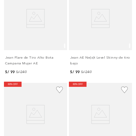
Jean Flare de Tiro Alto Bota
Jean AE Ne(x)t Level Skinny de tiro
Campana Mujer AE
bajo
S/
99
S/
249
S/
99
S/
249
60% OFF
60% OFF