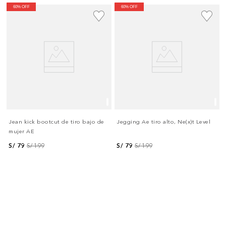
60% OFF
60% OFF
Jean kick bootcut de tiro bajo de
Jegging Ae tiro alto, Ne(x)t Level
mujer AE
S/
79
S/
199
S/
79
S/
199