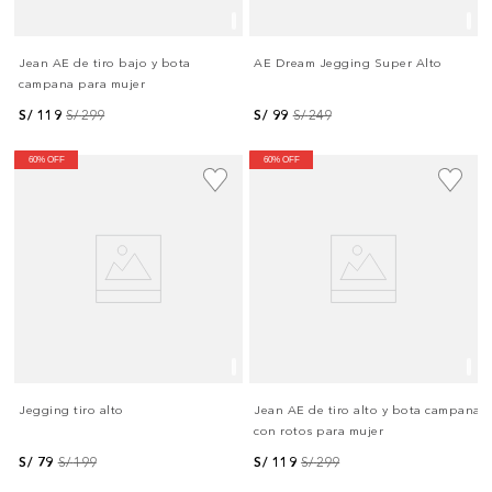
Jean AE de tiro bajo y bota
AE Dream Jegging Super Alto
campana para mujer
S/
119
S/
299
S/
99
S/
249
60% OFF
60% OFF
Jegging tiro alto
Jean AE de tiro alto y bota campana
con rotos para mujer
S/
79
S/
199
S/
119
S/
299