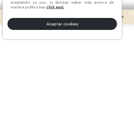
aceptando su uso, si deseas saber más acerca de
nuestra política has
click aquí.
Aceptar cookies
Mostrar Más
Los Más Vendidos
a