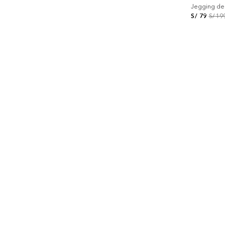
Jegging de 
S/
79
S/
19