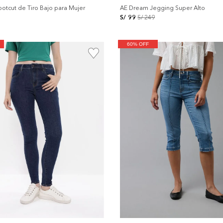
ootcut de Tiro Bajo para Mujer
AE Dream Jegging Super Alto
S/
99
S/
249
60% OFF
+