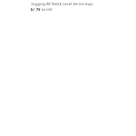
Jegging AE Ne(x)t Level de tiro bajo
S/
79
S/
199