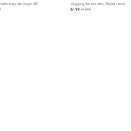
talle bajo de mujer AE
Jegging Ae tiro alto, Ne(x)t Level
9
S/
99
S/
249