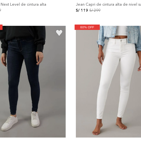
Next Level de cintura alta
Jean Capri de cintura alta de nivel s
9
S/
119
S/
299
60% OFF
+