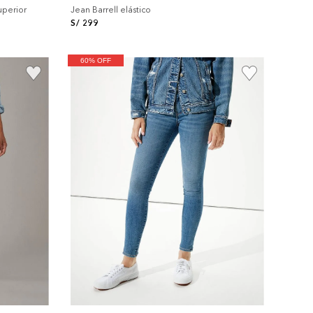
uperior
Jean Barrell elástico
S/
299
60% OFF
+