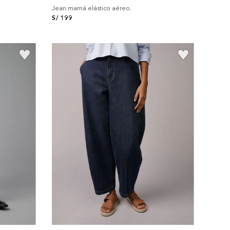
Jean mamá elástico aéreo.
S/
199
+