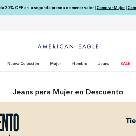
nda 30% OFF en la segunda prenda de menor valor |
Comprar Mujer
|
Com
Nueva Colección
Mujer
Hombre
Jeans
SALE
Jeans para Mujer en Descuento