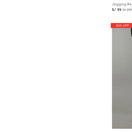
Jegging Ae 
S/
99
S/
24
60% OFF
+