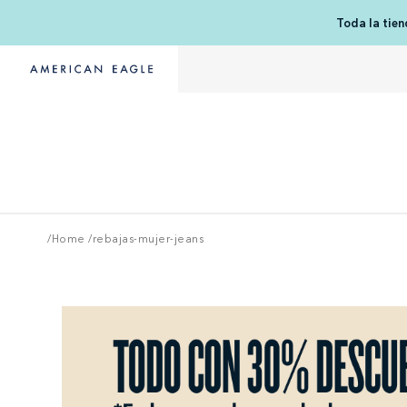
Toda la tie
/Home
/
rebajas-mujer-jeans