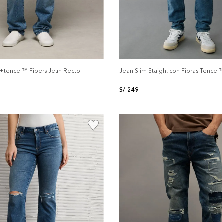
 +tencel™ Fibers Jean Recto
Jean Slim Staight con Fibras Tencel
S/
249
+