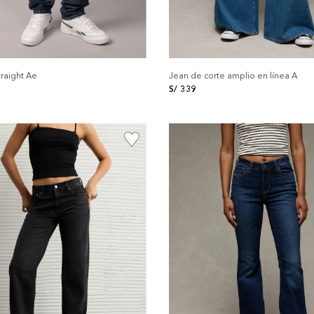
traight Ae
Jean de corte amplio en línea A
S/
339
+