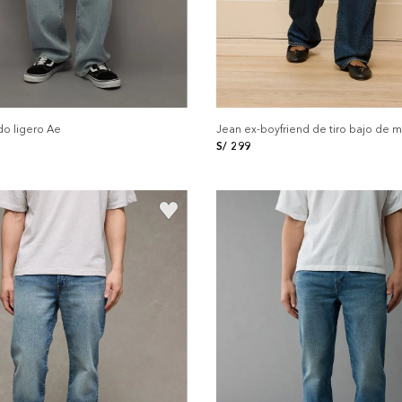
o ligero Ae
Jean ex-boyfriend de tiro bajo de m
S/
299
+