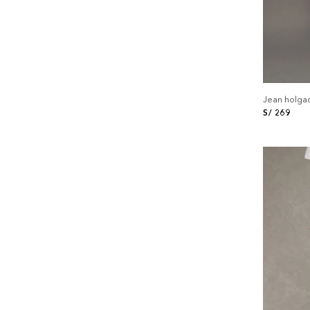
Jean holgad
S/
269
+