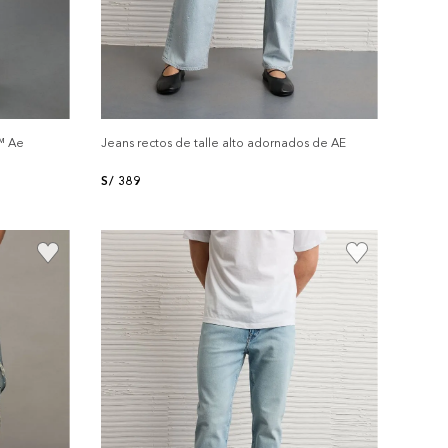
™ Ae
Jeans rectos de talle alto adornados de AE
S/
389
+