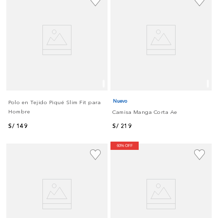
Nuevo
Polo en Tejido Piqué Slim Fit para
Hombre
Camisa Manga Corta Ae
S/
149
S/
219
60% OFF