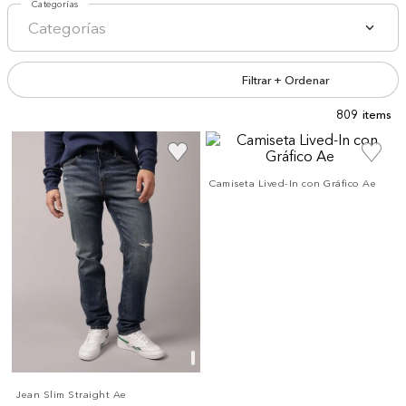
Categorías
Categorías
Filtrar + Ordenar
809
Camiseta Lived-In con Gráfico Ae
Jean Slim Straight Ae