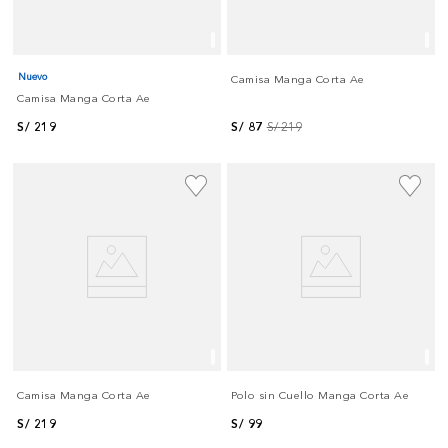
Nuevo
Camisa Manga Corta Ae
Camisa Manga Corta Ae
S/
219
S/
87
S/
219
Camisa Manga Corta Ae
Polo sin Cuello Manga Corta Ae
S/
219
S/
99