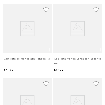
Camiseta de Manga abullonada Ae
Camiseta Manga Larga con Botones
Ae
S/
179
S/
179