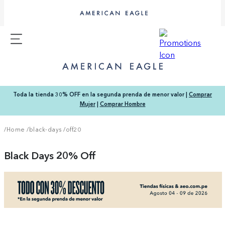
Toda la tienda 30% OFF en la segunda prenda de menor valor |
Comprar
Mujer
|
Comprar Hombre
/Home
/
black-days
/
off20
Black Days 20% Off