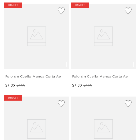
60% OFF
60% OFF
Polo sin Cuello Manga Corta Ae
Polo sin Cuello Manga Corta Ae
S/
39
S/
99
S/
39
S/
99
60% OFF