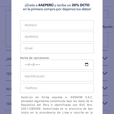
¡NEWSLETTER AEO!
ÚNETE A
#AEPERU
Ayuda
Y RECIBE UN REGALO ESPECIAL
SUSCRIBIRSE
Fecha de nacimiento
¿NECESITAS AYUDA?
TÉRMINOS Y CONDICIONES
NUESTRA MARCA
Autorizo en forma expresa a: KROKOM S.A.C,
sociedad legalmente constituida bajo las leyes de la
TÉRMINOS LEGALES
República del Perú e identificada con RUC Nro.
20611289368, domiciliada en la provincia de San
Isidro en la providencia de Lima e inscrita en la