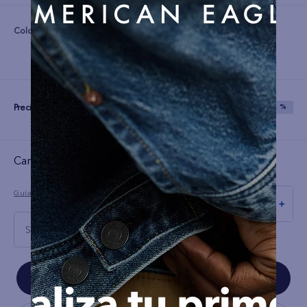
Color:
Precio:
S/
119
S/
299
SAVE
60 %
Cargando el resumen…
Guía de tallas
－
＋
S