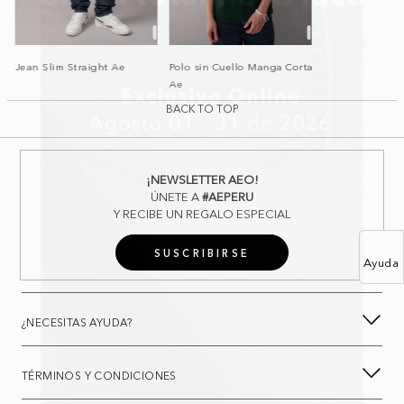
Jean Slim Straight Ae
Polo sin Cuello Manga Corta
Ae
BACK TO TOP
¡NEWSLETTER AEO!
ÚNETE A
#AEPERU
Y RECIBE UN REGALO ESPECIAL
SUSCRIBIRSE
Ayuda
¿NECESITAS AYUDA?
TÉRMINOS Y CONDICIONES