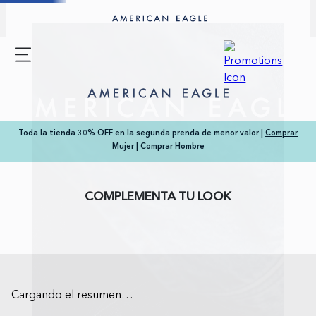
Toda la tienda 30% OFF en la segunda prenda de menor valor |
Comprar
Mujer
|
Comprar Hombre
COMPLEMENTA TU LOOK
Cargando el resumen…