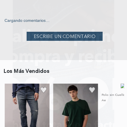
Cargando comentarios…
Los Más Vendidos
co
Polo sin Cuello
Ae