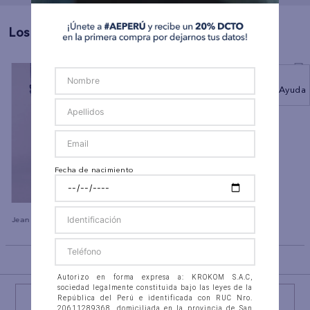
Ayuda
Los Más Vendidos
co
Polo sin Cuello
Ae
Fecha de nacimiento
Autorizo en forma expresa a: KROKOM S.A.C,
Jean Slim Straight Ae
Polo sin Cuello Manga Corta
sociedad legalmente constituida bajo las leyes de la
Ae
República del Perú e identificada con RUC Nro.
20611289368, domiciliada en la provincia de San