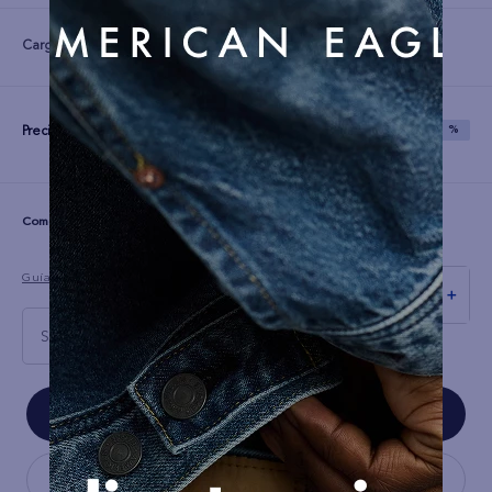
Color:
Precio:
S/
39
S/
99
SAVE
60 %
☆
☆
☆
☆
☆
(0 comentarios)
Guía de tallas
－
＋
S