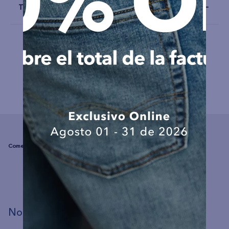
Talla y Fit
COMPLEMENTA TU LOOK
☆
☆
☆
☆
☆
(0 comentarios)
No hay comentarios.