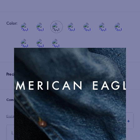
Color:
Precio:
S/
99
☆
☆
☆
☆
☆
(0 comentarios)
Guía de tallas
－
＋
L