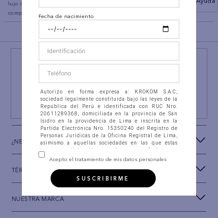
Ayuda
lujo relajado con cremallera
completa
Fecha de nacimiento
BACK TO TOP
¡NEWSLETTER AEO!
ÚNETE A
#AEPERU
Y RECIBE UN REGALO ESPECIAL
Autorizo en forma expresa a: KROKOM S.A.C,
sociedad legalmente constituida bajo las leyes de la
SUSCRIBIRSE
República del Perú e identificada con RUC Nro.
20611289368, domiciliada en la provincia de San
Isidro en la providencia de Lima e inscrita en la
Partida Electrónica Nro. 15350240 del Registro de
Personas Jurídicas de la Oficina Registral de Lima,
¿NECESITAS AYUDA?
asimismo a aquellas sociedades en las que éstas
tengan participación, con las que se fusionen o
integren (en adelante “la Compañía”), para que
Acepto el tratamiento de mis datos personales
recolecten, almacenen en banco de datos
TÉRMINOS Y CONDICIONES
automatizados, así como en ficheros físicos, accedan,
SUSCRIBIRME
intercambien, consulten, soliciten, suministren,
reporten, divulguen, transfieran, transmitan,
actualicen, procesen y, en general, utilicen mis datos
NUESTRA MARCA
personales que estoy suministrando a la Compañía
para las siguientes FINALIDADES: (i) Establecer
canales de comunicación con el Titular de los datos