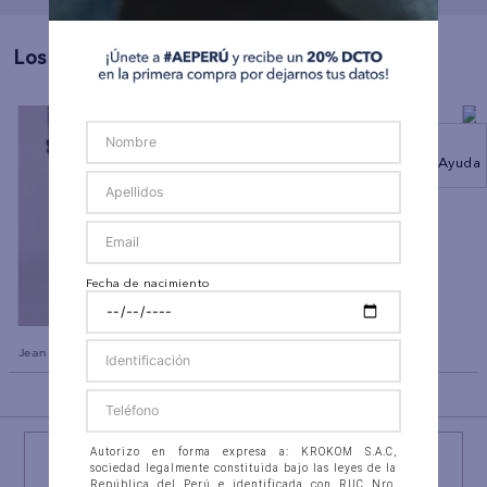
Los Más Vendidos
Ayuda
co
Polo sin Cuello Manga Corta
Polo sin Cuello
Ae
Ae
Fecha de nacimiento
Jean Slim Straight Ae
BACK TO TOP
Autorizo en forma expresa a: KROKOM S.A.C,
sociedad legalmente constituida bajo las leyes de la
República del Perú e identificada con RUC Nro.