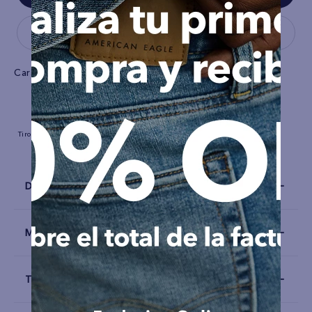
Características
Tiro
Largo completo
Stretch
Airlflex
Tela
Tejido
Detalles
Materiales y Cuidado
Talla y Fit