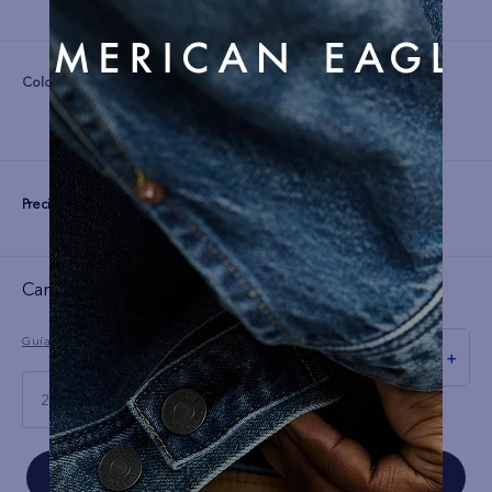
Color:
Precio:
S/
269
☆
☆
☆
☆
☆
(0 comentarios)
Guía de tallas
－
＋
28 X 30