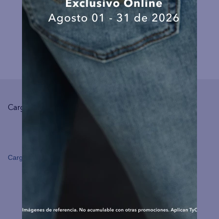
COMPLEMENTA TU LOOK
☆
☆
☆
☆
☆
(0 comentarios)
No hay comentarios.