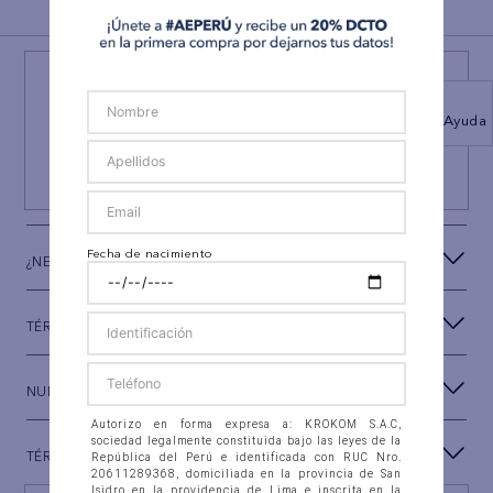
BACK TO TOP
¡NEWSLETTER AEO!
ÚNETE A
#AEPERU
Ayuda
Y RECIBE UN REGALO ESPECIAL
SUSCRIBIRSE
Fecha de nacimiento
¿NECESITAS AYUDA?
TÉRMINOS Y CONDICIONES
NUESTRA MARCA
Autorizo en forma expresa a: KROKOM S.A.C,
sociedad legalmente constituida bajo las leyes de la
TÉRMINOS LEGALES
República del Perú e identificada con RUC Nro.
20611289368, domiciliada en la provincia de San
Isidro en la providencia de Lima e inscrita en la