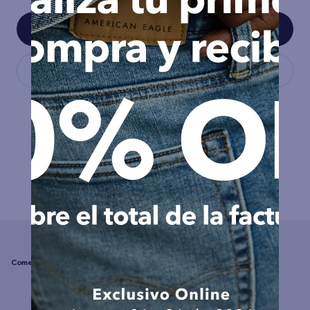
COMPLEMENTA TU LOOK
☆
☆
☆
☆
☆
(0 comentarios)