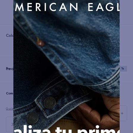
Color:
Precio:
S/
119
S/
299
SAVE
60 %
☆
☆
☆
☆
☆
(0 comentarios)
Guía de tallas
－
＋
38 X 32