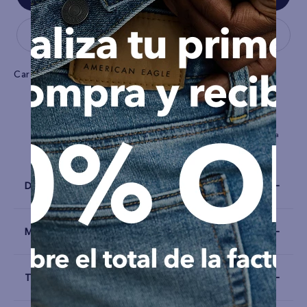
Características
Tiro
medio
Stretch
Cintura elástica de
Tela
Mezclilla
confort
Detalles
Materiales y Cuidado
Talla y Fit