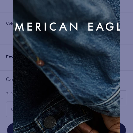
Color:
Precio:
S/
339
Cargando el resumen…
Guía de tallas
－
＋
000 Regular