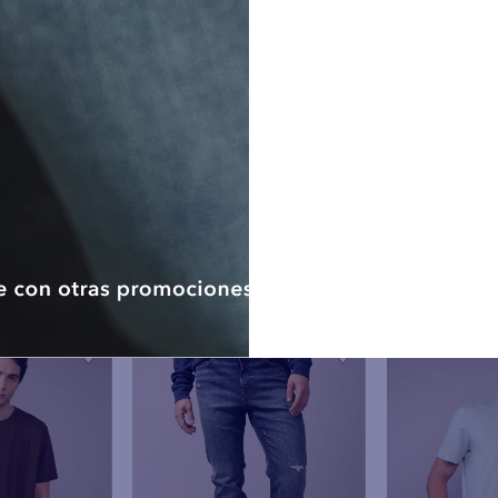
competente. Los datos serán co
consentimiento.
Ejercicio de los derechos ARC
personales podrán ejerce
No hay comenta
rectificación, cancelación y op
dispuestos en la polític
www.aeo.com.pe o en cualqu
American Eagle de Perú. Ademá
como titular tendrán derecho
otorgado en cualquier moment
electrónico, sin que dicha reti
la licitud del tratamiento anteri
De considerar que no ha sido a
derechos ARCO, el titular d
presentar una reclamación a
Protección de Datos Personales.
Nota: De no proporcionar los d
datos de contacto (correo elec
llevar a cabo las finalidades an