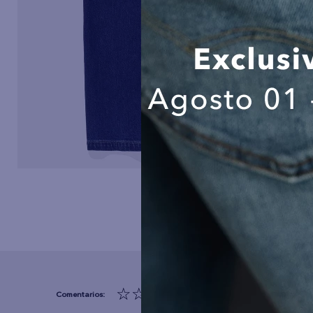
☆
☆
☆
☆
☆
(0 comentarios)