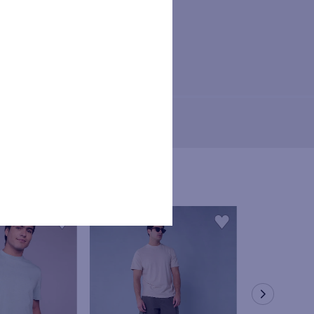
nservados hasta que revoque su
O. Los titulares de los datos
r los derechos de acceso,
rios.
osición a través de los canales
a de tratamiento de datos
iera de las tiendas físicas
s de los anteriores derechos,
 a retirar el consentimiento
o mediante el envío de correo
rada de consentimiento afecte a
or a la retirada del mismo.
tendido en el ejercicio de los
e los datos personales podrá
nte la Autoridad Nacional de
atos obligatorios: Nombre, ID,
trónico, celular), no se podrán
teriormente descritas.