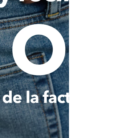
terceros para la oferta de serv
Consultar, reportar, procesar 
que se refiera a mi comportamie
cualquier Operador de la Inf
buró de crédito) o a cualquier 
pública o privada, nacional, 
administre o maneje bases de d
esta autorización implica que, 
y/o tengan acceso a los Op
entidades o fuentes de i
mencionadas, podrán cono
conformidad con la legislación 
Analizar, evaluar y consultar 
Titular de los datos personale
lavado de activos y financiaci
por cualquier autoridad naciona
cumplir y ejecutar del contrat
que haya contratado con La C
podrá ser igualmente utilizada 
Transferir internacionalmen
sociedad Comodín S.A.S. dom
Colombia), y/o a otras empres
Holding del que es o sea parte
societario o accionarial con e
cumplir con las finalidades señ
Estas transferencias se realiza
con medidas adecuadas de prote
Al expresar mi consentimien
informado en forma clara y pre