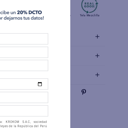
Tiro
medio
Stretch
Estrígido
Tela
Mezclilla
Detalles
Materiales y Cuidado
Talla y Fit
 a: KROKOM S.A.C, sociedad
 leyes de la República del Perú