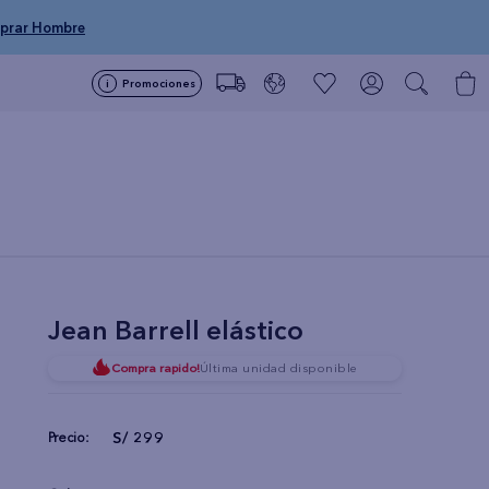
prar Hombre
Promociones
Jean Barrell elástico
Compra rapido!
Última unidad disponible
S/
299
Precio: