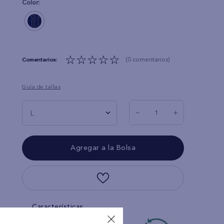
Color:
☆
☆
☆
☆
☆
(0 comentarios)
Guía de tallas
－
＋
L
Características