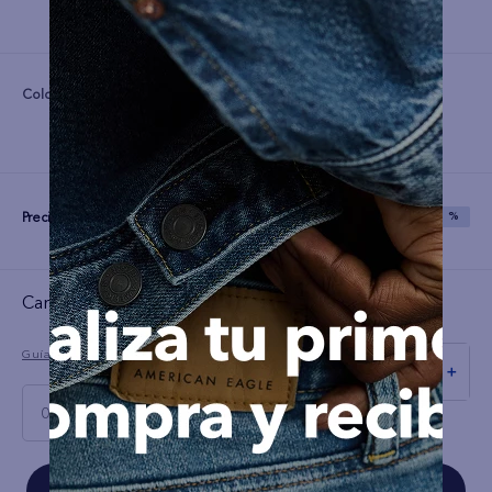
Color:
Precio:
S/
79
S/
199
SAVE
60 %
Cargando el resumen…
Guía de tallas
－
＋
00 Regular