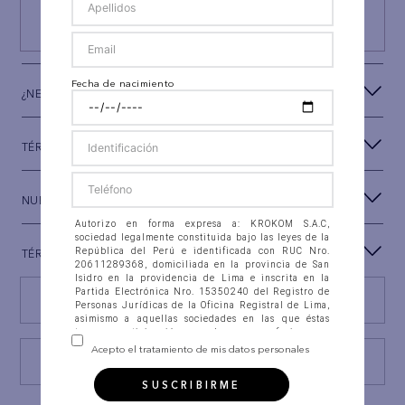
SUSCRIBIRSE
Fecha de nacimiento
¿NECESITAS AYUDA?
TÉRMINOS Y CONDICIONES
NUESTRA MARCA
Autorizo en forma expresa a: KROKOM S.A.C,
sociedad legalmente constituida bajo las leyes de la
República del Perú e identificada con RUC Nro.
TÉRMINOS LEGALES
20611289368, domiciliada en la provincia de San
Isidro en la providencia de Lima e inscrita en la
Partida Electrónica Nro. 15350240 del Registro de
Encuentra tu tienda
Personas Jurídicas de la Oficina Registral de Lima,
asimismo a aquellas sociedades en las que éstas
tengan participación, con las que se fusionen o
integren (en adelante “la Compañía”), para que
Acepto el tratamiento de mis datos personales
recolecten, almacenen en banco de datos
Consulta estado Reclamación
automatizados, así como en ficheros físicos, accedan,
SUSCRIBIRME
intercambien, consulten, soliciten, suministren,
reporten, divulguen, transfieran, transmitan,