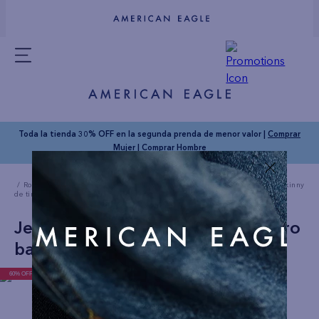
Toda la tienda 30% OFF en la segunda prenda de menor valor |
Comprar
Mujer
|
Comprar Hombre
Ropa Mujer
Jeans
Skinny Straight Jeans
Jean AE Ne(x)t Level Skinny
de tiro bajo
Jean AE Ne(x)t Level Skinny de tiro
bajo
60% OFF