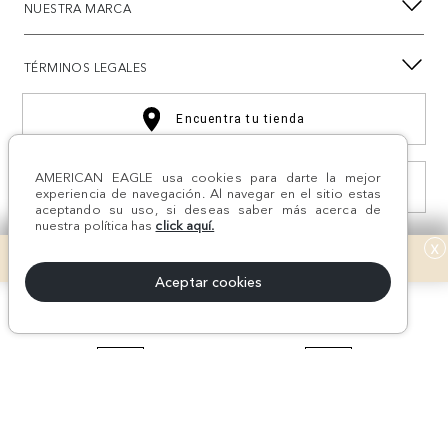
NUESTRA MARCA
TÉRMINOS LEGALES
Encuentra tu tienda
AMERICAN EAGLE usa cookies para darte la mejor
Consulta estado Reclamación
experiencia de navegación. Al navegar en el sitio estas
aceptando su uso, si deseas saber más acerca de
nuestra política has
click aquí.
x
Aceptar cookies
¡Síguenos en nuestras
REDES SOCIALES!
#AEJEANS #AerieREALCOL