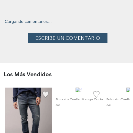
Cargando comentarios…
Los Más Vendidos
a
Polo sin Cuello Manga Corta
Polo sin Cuello
Ae
Ae