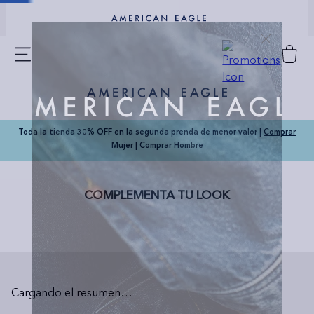
Toda la tienda 30% OFF en la segunda prenda de menor valor |
Comprar
Mujer
|
Comprar Hombre
COMPLEMENTA TU LOOK
Cargando el resumen…