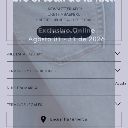
¡NEWSLETTER AEO!
ÚNETE A
#AEPERU
Y RECIBE UN REGALO ESPECIAL
SUSCRIBIRSE
¿NECESITAS AYUDA?
TÉRMINOS Y CONDICIONES
Ayuda
NUESTRA MARCA
TÉRMINOS LEGALES
Encuentra tu tienda