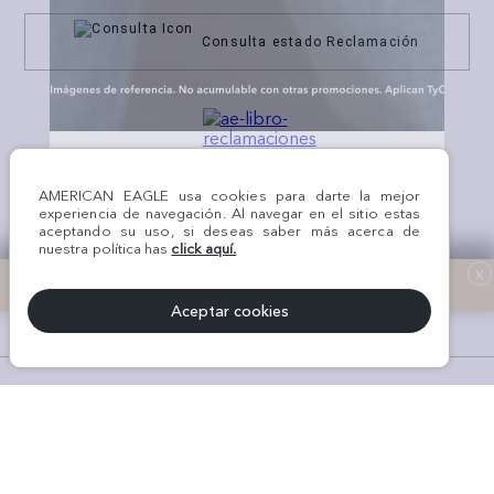
Consulta estado Reclamación
¡Síguenos en nuestras
REDES SOCIALES!
AMERICAN EAGLE usa cookies para darte la mejor
experiencia de navegación. Al navegar en el sitio estas
aceptando su uso, si deseas saber más acerca de
nuestra política has
click aquí.
x
Aceptar cookies
#AEJEANS #AerieREALCOL
© Todos los derechos reservados AE 2024 | KROKOM S.A.C | RUC Nro.
20611289368 | Perú