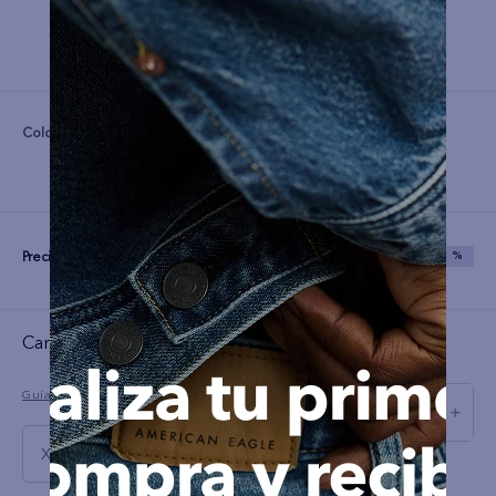
Color:
Precio:
S/
59
S/
149
SAVE
60 %
Cargando el resumen…
Guía de tallas
－
＋
XS