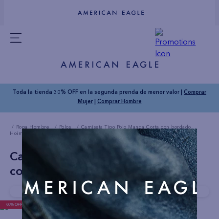
Toda la tienda 30% OFF en la segunda prenda de menor valor |
Comprar
Mujer
|
Comprar Hombre
Ropa Hombre
Polos
Camiseta Tipo Polo Manga Corta con bordado
Hoimbre AE
Camiseta Tipo Polo Manga Corta
con bordado Hoimbre AE
Compra rapido!
Última unidad disponible
60% OFF