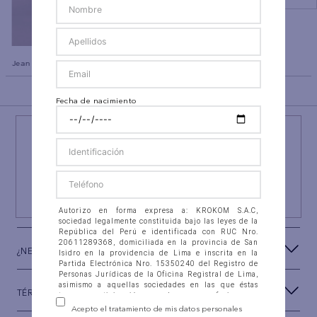
Jean Slim Straight Ae
BACK TO TOP
Fecha de nacimiento
¡NEWSLETTER AEO!
ÚNETE A
#AEPERU
Y RECIBE UN REGALO ESPECIAL
SUSCRIBIRSE
Autorizo en forma expresa a: KROKOM S.A.C,
sociedad legalmente constituida bajo las leyes de la
República del Perú e identificada con RUC Nro.
20611289368, domiciliada en la provincia de San
¿NECESITAS AYUDA?
Isidro en la providencia de Lima e inscrita en la
Partida Electrónica Nro. 15350240 del Registro de
Personas Jurídicas de la Oficina Registral de Lima,
asimismo a aquellas sociedades en las que éstas
TÉRMINOS Y CONDICIONES
tengan participación, con las que se fusionen o
integren (en adelante “la Compañía”), para que
Acepto el tratamiento de mis datos personales
recolecten, almacenen en banco de datos