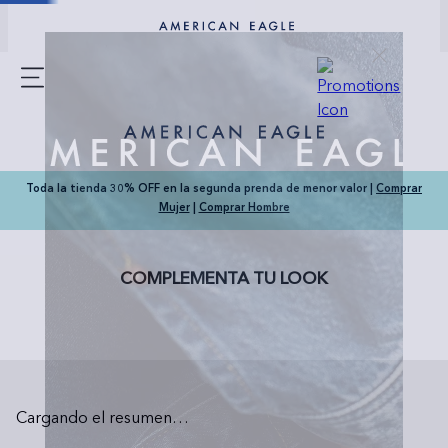
Toda la tienda 30% OFF en la segunda prenda de menor valor |
Comprar
Mujer
|
Comprar Hombre
COMPLEMENTA TU LOOK
Cargando el resumen…