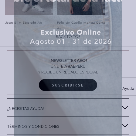
Jean Slim Straight Ae
Polo sin Cuello Manga Corta
Ae
BACK TO TOP
¡NEWSLETTER AEO!
ÚNETE A
#AEPERU
Y RECIBE UN REGALO ESPECIAL
SUSCRIBIRSE
Ayuda
¿NECESITAS AYUDA?
TÉRMINOS Y CONDICIONES