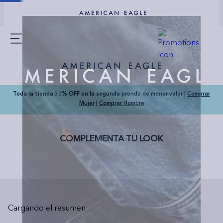
Toda la tienda 30% OFF en la segunda prenda de menor valor |
Comprar
Mujer
|
Comprar Hombre
COMPLEMENTA TU LOOK
Cargando el resumen…