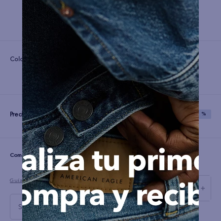
Color:
Precio:
S/
51
S/
129
SAVE
60 %
☆
☆
☆
☆
☆
(0 comentarios)
Guía de tallas
－
＋
S