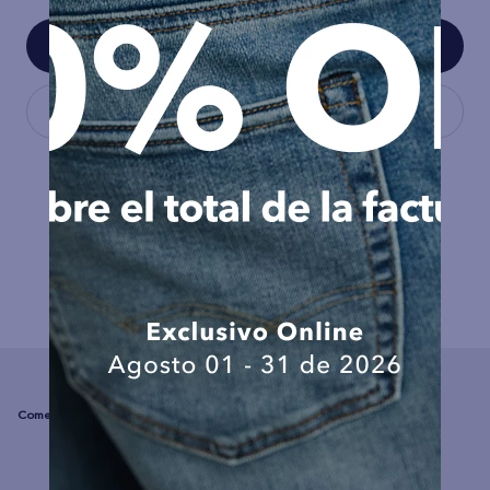
COMPLEMENTA TU LOOK
☆
☆
☆
☆
☆
(0 comentarios)