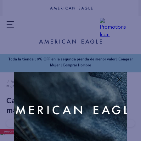
Toda la tienda 30% OFF en la segunda prenda de menor valor |
Comprar
Mujer
|
Comprar Hombre
Ropa Mujer
Camisetas
Camiseta AE con estampado manga corta de
mujer
Camiseta AE con estampado
manga corta de mujer
Compra rapido!
Última unidad disponible
60% OFF