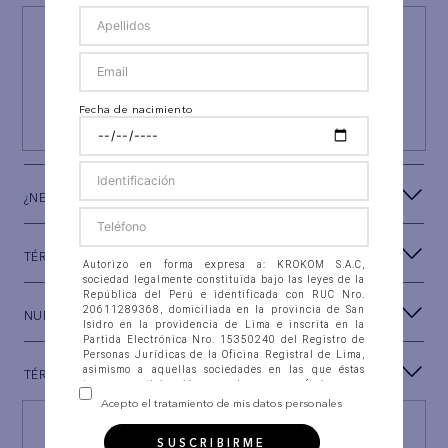
¡NEWSLETTER AEO!
ÚNETE A
#AEPERU
Y RECIBE UN REGALO ESPECIAL
Fecha de nacimiento
SUSCRIBIRSE
¿NECESITAS AYUDA?
TÉRMINOS Y CONDICIONES
Autorizo en forma expresa a: KROKOM S.A.C,
sociedad legalmente constituida bajo las leyes de la
República del Perú e identificada con RUC Nro.
20611289368, domiciliada en la provincia de San
NUESTRA MARCA
Isidro en la providencia de Lima e inscrita en la
Partida Electrónica Nro. 15350240 del Registro de
Personas Jurídicas de la Oficina Registral de Lima,
asimismo a aquellas sociedades en las que éstas
TÉRMINOS LEGALES
tengan participación, con las que se fusionen o
integren (en adelante “la Compañía”), para que
Acepto el tratamiento de mis datos personales
recolecten, almacenen en banco de datos
Encuentra tu tienda
automatizados, así como en ficheros físicos, accedan,
SUSCRIBIRME
intercambien, consulten, soliciten, suministren,