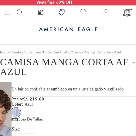
Venta final 60% OFF
ear Pedido Chazki
Total de
artículos
en el
carrito:
0
ear Pedido Olva
Inicio
/
Hombre
/
Superiores
/
Polos Con Cuello
/
Camisa Manga Corta Ae - Azul
CAMISA MANGA CORTA AE -
AZUL
Un básico confiable ensamblado en un ajuste delgado y estilizado.
S/. 219.00
Precio:
Color:
Azul
Guía De Tallas.
Size