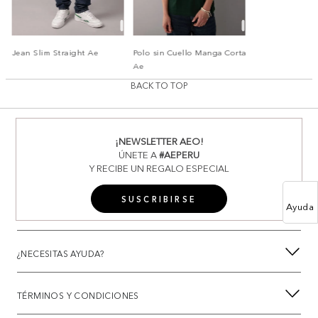
Jean Slim Straight Ae
Polo sin Cuello Manga Corta
Ae
BACK TO TOP
¡NEWSLETTER AEO!
ÚNETE A
#AEPERU
Y RECIBE UN REGALO ESPECIAL
SUSCRIBIRSE
Ayuda
¿NECESITAS AYUDA?
TÉRMINOS Y CONDICIONES