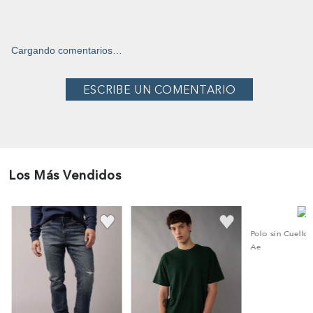
Cargando comentarios…
Los Más Vendidos
co
Polo sin Cuello
Ae