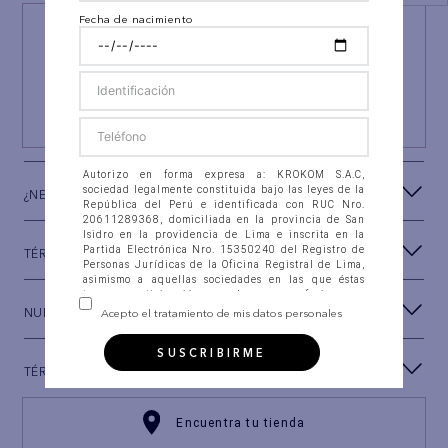
Fecha de nacimiento
¡NEWSLETTER AEO!
ÚNETE A
#AEPERU
Y RECIBE UN REGALO ESPECIAL
SUSCRIBIRSE
Autorizo en forma expresa a: KROKOM S.A.C,
sociedad legalmente constituida bajo las leyes de la
¿NECESITAS AYUDA?
República del Perú e identificada con RUC Nro.
20611289368, domiciliada en la provincia de San
Isidro en la providencia de Lima e inscrita en la
Partida Electrónica Nro. 15350240 del Registro de
TÉRMINOS Y CONDICIONES
Personas Jurídicas de la Oficina Registral de Lima,
asimismo a aquellas sociedades en las que éstas
tengan participación, con las que se fusionen o
integren (en adelante “la Compañía”), para que
NUESTRA MARCA
Acepto el tratamiento de mis datos personales
recolecten, almacenen en banco de datos
automatizados, así como en ficheros físicos, accedan,
SUSCRIBIRME
intercambien, consulten, soliciten, suministren,
TÉRMINOS LEGALES
reporten, divulguen, transfieran, transmitan,
actualicen, procesen y, en general, utilicen mis datos
personales que estoy suministrando a la Compañía
para las siguientes FINALIDADES: (i) Establecer
Encuentra tu tienda
canales de comunicación con el Titular de los datos
personales, a través de correo electrónico, llamadas