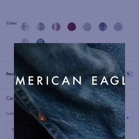
Color:
Precio:
S/
99
S/
249
SAVE
60 %
Cargando el resumen…
Guía de tallas
－
＋
XXL