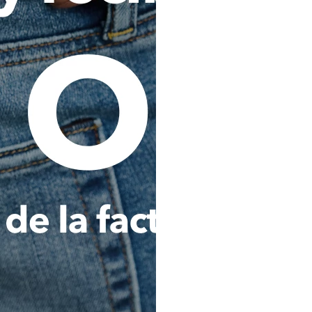
terceros para la oferta de serv
Consultar, reportar, procesar 
que se refiera a mi comportamie
cualquier Operador de la Inf
buró de crédito) o a cualquier 
pública o privada, nacional, 
administre o maneje bases de d
esta autorización implica que, 
y/o tengan acceso a los Op
entidades o fuentes de i
mencionadas, podrán cono
conformidad con la legislación 
Analizar, evaluar y consultar 
Titular de los datos personale
lavado de activos y financiaci
por cualquier autoridad naciona
cumplir y ejecutar del contrat
que haya contratado con La C
podrá ser igualmente utilizada 
Transferir internacionalmen
sociedad Comodín S.A.S. dom
Colombia), y/o a otras empres
Holding del que es o sea parte
societario o accionarial con e
cumplir con las finalidades señ
Estas transferencias se realiza
con medidas adecuadas de prote
Al expresar mi consentimien
informado en forma clara y pre