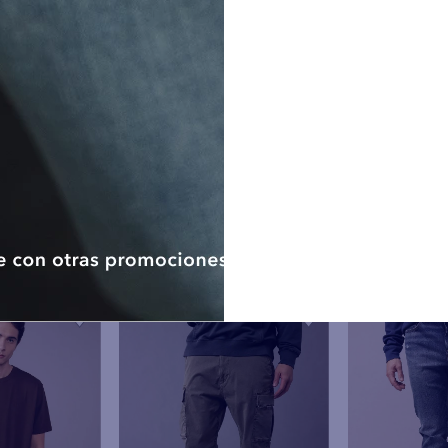
competente. Los datos serán co
consentimiento.
Ejercicio de los derechos ARC
personales podrán ejerce
No hay comenta
rectificación, cancelación y op
dispuestos en la polític
www.aeo.com.pe o en cualqu
American Eagle de Perú. Ademá
como titular tendrán derecho
otorgado en cualquier moment
electrónico, sin que dicha reti
la licitud del tratamiento anteri
De considerar que no ha sido a
derechos ARCO, el titular d
presentar una reclamación a
Protección de Datos Personales.
Nota: De no proporcionar los d
datos de contacto (correo elec
llevar a cabo las finalidades an