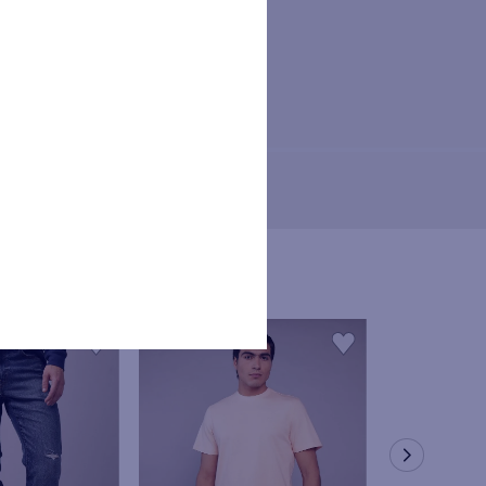
nservados hasta que revoque su
O. Los titulares de los datos
r los derechos de acceso,
rios.
osición a través de los canales
a de tratamiento de datos
iera de las tiendas físicas
s de los anteriores derechos,
 a retirar el consentimiento
o mediante el envío de correo
rada de consentimiento afecte a
or a la retirada del mismo.
tendido en el ejercicio de los
e los datos personales podrá
nte la Autoridad Nacional de
atos obligatorios: Nombre, ID,
trónico, celular), no se podrán
teriormente descritas.