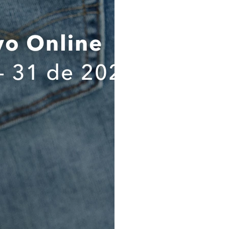
responsable del tratamien
tratamientos, los destinatarios
ejercicio de mis derechos ARCO;
suministrado es verídica, compl
comprobable; por lo tanto, cua
suministrada será de mi única 
que exonera a la Compañía de
autoridades judiciales y/o adm
cuidadosamente el contenido
política de tratamiento de dat
haberlas comprendido a cabalid
sus alcances e implicaciones,
Información Importante sobre
personales.
Destinatarios. Los destinat
suministrados son (a) KROK
COMPLEMENTA TU LOOK
proveedor de almacenamiento de
de contacto; y (c) Administraci
se requiera de acuerdo con la l
Flujo transfronterizo. Los d
serán alojados en Colombia p
proveedor de almacenamiento de
de contacto.
Banco de Datos y Tiempo. Los 
serán almacenados en el Banco
código de RNPDP se encuentra