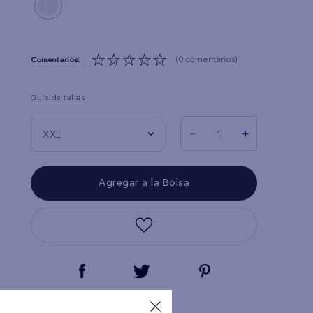
☆
☆
☆
☆
☆
(0 comentarios)
Guía de tallas
－
＋
XXL