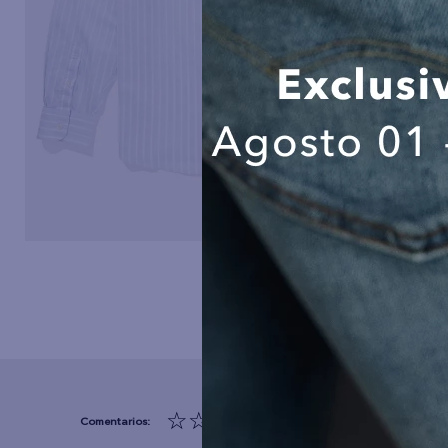
☆
☆
☆
☆
☆
(0 comentarios)