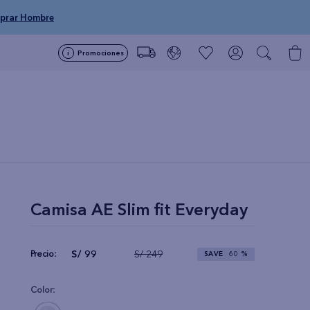
prar Hombre
Promociones
Camisa AE Slim fit Everyday
S/
99
S/
249
Precio:
SAVE
60 %
Color: