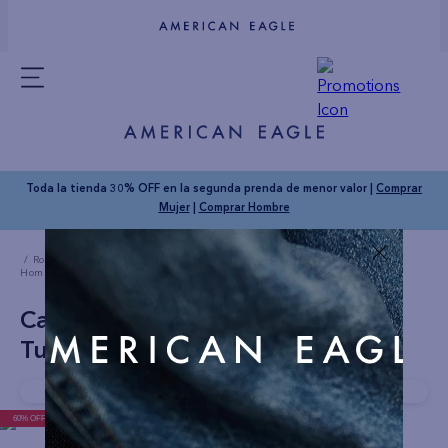
Toda la tienda 30% OFF en la segunda prenda de menor valor |
Comprar
Mujer
|
Comprar Hombre
Ropa Hombre
Camisas
Camisa AE manga corta x Manuel Turizo de
Hombre
Camisa AE manga corta x Manuel
Turizo de Hombre
Compra rapido!
Última unidad disponible
60% OFF