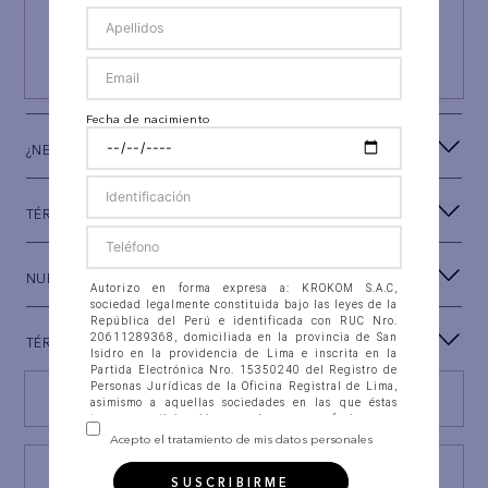
Y RECIBE UN REGALO ESPECIAL
SUSCRIBIRSE
Fecha de nacimiento
¿NECESITAS AYUDA?
TÉRMINOS Y CONDICIONES
NUESTRA MARCA
Autorizo en forma expresa a: KROKOM S.A.C,
sociedad legalmente constituida bajo las leyes de la
República del Perú e identificada con RUC Nro.
20611289368, domiciliada en la provincia de San
TÉRMINOS LEGALES
Isidro en la providencia de Lima e inscrita en la
Partida Electrónica Nro. 15350240 del Registro de
Personas Jurídicas de la Oficina Registral de Lima,
Encuentra tu tienda
asimismo a aquellas sociedades en las que éstas
tengan participación, con las que se fusionen o
integren (en adelante “la Compañía”), para que
Acepto el tratamiento de mis datos personales
recolecten, almacenen en banco de datos
automatizados, así como en ficheros físicos, accedan,
Consulta estado Reclamación
SUSCRIBIRME
intercambien, consulten, soliciten, suministren,