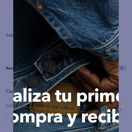
Color:
Precio:
S/
99
S/
249
SAVE
60 %
Cargando el resumen…
Guía de tallas
－
＋
L