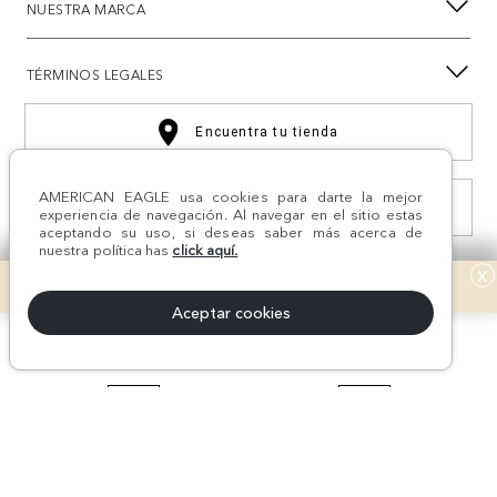
NUESTRA MARCA
TÉRMINOS LEGALES
Encuentra tu tienda
AMERICAN EAGLE usa cookies para darte la mejor
Consulta estado Reclamación
experiencia de navegación. Al navegar en el sitio estas
aceptando su uso, si deseas saber más acerca de
nuestra política has
click aquí.
x
Aceptar cookies
¡Síguenos en nuestras
REDES SOCIALES!
#AEJEANS #AerieREALCOL