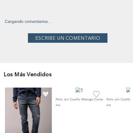
Cargando comentarios…
Los Más Vendidos
a
Polo sin Cuello Manga Corta
Polo sin Cuello
Ae
Ae