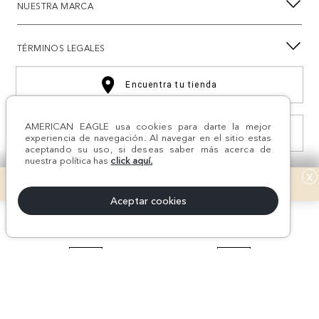
NUESTRA MARCA
TÉRMINOS LEGALES
Encuentra tu tienda
AMERICAN EAGLE usa cookies para darte la mejor
Consulta estado Reclamación
experiencia de navegación. Al navegar en el sitio estas
aceptando su uso, si deseas saber más acerca de
nuestra política has
click aquí.
x
Aceptar cookies
¡Síguenos en nuestras
REDES SOCIALES!
#AEJEANS #AerieREALCOL