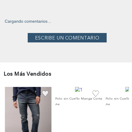
Cargando comentarios…
Los Más Vendidos
co
Polo sin Cuello Manga Corta
Polo sin Cuello
Ae
Ae