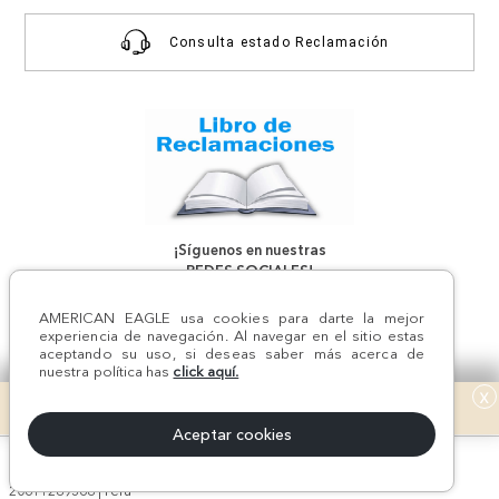
Consulta estado Reclamación
¡Síguenos en nuestras
REDES SOCIALES!
AMERICAN EAGLE usa cookies para darte la mejor
experiencia de navegación. Al navegar en el sitio estas
aceptando su uso, si deseas saber más acerca de
nuestra política has
click aquí.
x
#AEJEANS #AerieREALCOL
Aceptar cookies
© Todos los derechos reservados AE 2024 | KROKOM S.A.C | RUC Nro.
20611289368 | Perú