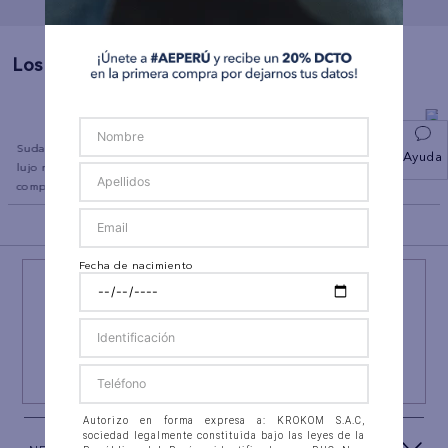
Los Más Vendidos
a
Sudadera con capucha de
Polo sin Cuello Manga Corta
Pantalón Tipo 
Ayuda
lujo relajado con cremallera
Ae
AE
completa
BACK TO TOP
Fecha de nacimiento
¡NEWSLETTER AEO!
ÚNETE A
#AEPERU
Y RECIBE UN REGALO ESPECIAL
SUSCRIBIRSE
Autorizo en forma expresa a: KROKOM S.A.C,
sociedad legalmente constituida bajo las leyes de la