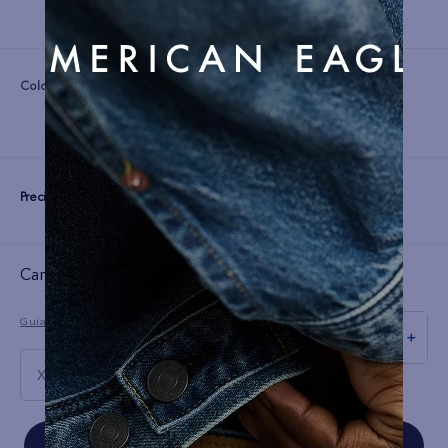
Color:
Precio:
S/
79
Cargando el resumen…
Guía de tallas
－
＋
XXL