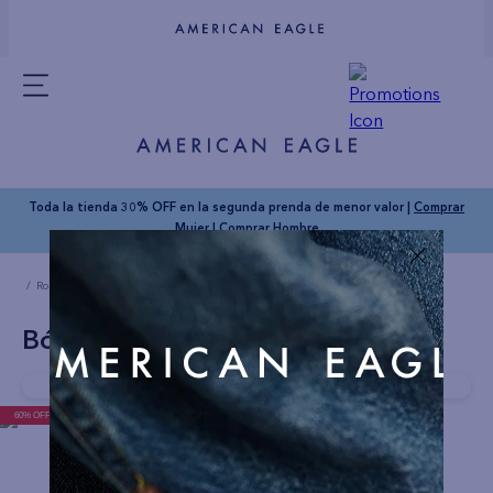
Toda la tienda 30% OFF en la segunda prenda de menor valor |
Comprar
Mujer
|
Comprar Hombre
Ropa Hombre
Ropa interior
Boxer
Bóxer Clásico Hombre AE
Bóxer Clásico Hombre AE
Compra rapido!
Última unidad disponible
60% OFF