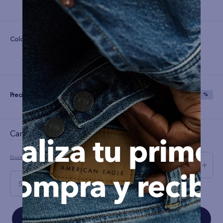
Color:
Precio:
S/
31
S/
79
SAVE
60 %
Cargando el resumen…
Guía de tallas
－
＋
S