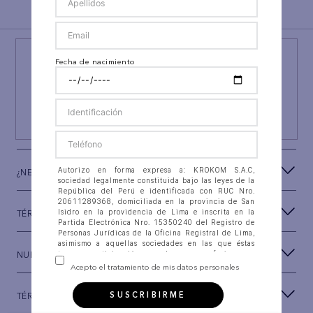
BACK TO TOP
¡NEWSLETTER AEO!
Fecha de nacimiento
ÚNETE A
#AEPERU
Y RECIBE UN REGALO ESPECIAL
SUSCRIBIRSE
Autorizo en forma expresa a: KROKOM S.A.C,
¿NECESITAS AYUDA?
sociedad legalmente constituida bajo las leyes de la
República del Perú e identificada con RUC Nro.
20611289368, domiciliada en la provincia de San
TÉRMINOS Y CONDICIONES
Isidro en la providencia de Lima e inscrita en la
Partida Electrónica Nro. 15350240 del Registro de
Personas Jurídicas de la Oficina Registral de Lima,
asimismo a aquellas sociedades en las que éstas
NUESTRA MARCA
tengan participación, con las que se fusionen o
integren (en adelante “la Compañía”), para que
Acepto el tratamiento de mis datos personales
recolecten, almacenen en banco de datos
automatizados, así como en ficheros físicos, accedan,
SUSCRIBIRME
TÉRMINOS LEGALES
intercambien, consulten, soliciten, suministren,
reporten, divulguen, transfieran, transmitan,