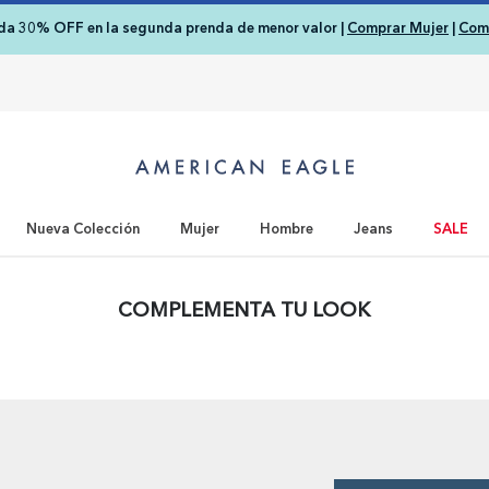
nda 30% OFF en la segunda prenda de menor valor |
Comprar Mujer
|
Com
Nueva Colección
Mujer
Hombre
Jeans
SALE
COMPLEMENTA TU LOOK