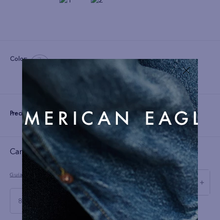
Color:
Precio:
S/
299
Cargando el resumen…
Guía de tallas
－
＋
8 Short