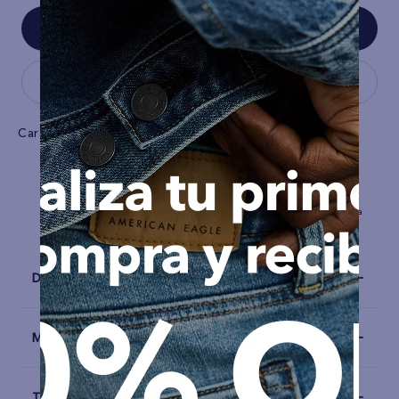
Características
Tiro
alto
Stretch
Tela
Mezclilla
Detalles
Materiales y Cuidado
Talla y Fit