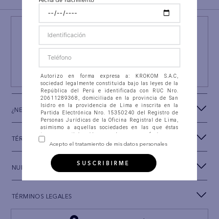
¡NEWSLETTER AEO!
ÚNETE A
#AEPERU
Y RECIBE UN REGALO ESPECIAL
SUSCRIBIRSE
Autorizo en forma expresa a: KROKOM S.A.C,
sociedad legalmente constituida bajo las leyes de la
República del Perú e identificada con RUC Nro.
20611289368, domiciliada en la provincia de San
Isidro en la providencia de Lima e inscrita en la
¿NECESITAS AYUDA?
Partida Electrónica Nro. 15350240 del Registro de
Personas Jurídicas de la Oficina Registral de Lima,
asimismo a aquellas sociedades en las que éstas
tengan participación, con las que se fusionen o
TÉRMINOS Y CONDICIONES
integren (en adelante “la Compañía”), para que
Acepto el tratamiento de mis datos personales
recolecten, almacenen en banco de datos
automatizados, así como en ficheros físicos, accedan,
SUSCRIBIRME
intercambien, consulten, soliciten, suministren,
NUESTRA MARCA
reporten, divulguen, transfieran, transmitan,
actualicen, procesen y, en general, utilicen mis datos
personales que estoy suministrando a la Compañía
para las siguientes FINALIDADES: (i) Establecer
TÉRMINOS LEGALES
canales de comunicación con el Titular de los datos
personales, a través de correo electrónico, llamadas
telefónicas, envío de SMS, Whatsapp, herramientas