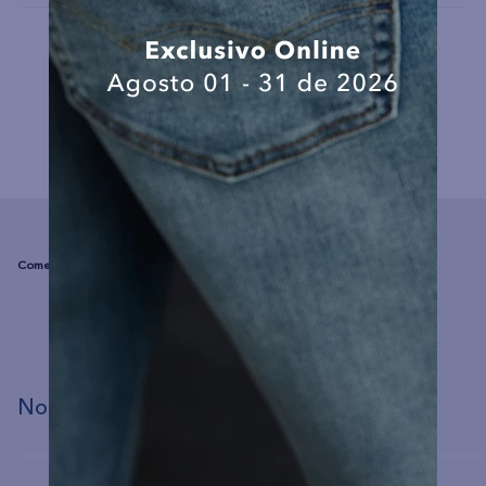
COMPLEMENTA TU LOOK
☆
☆
☆
☆
☆
(0 comentarios)
No hay comentarios.