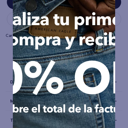
Características
Tela
Lino
Detalles
Materiales y Cuidado
Talla y Fit