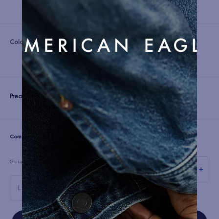
Color:
Precio:
S/
249
☆
☆
☆
☆
☆
(0 comentarios)
Guía de tallas
－
＋
L