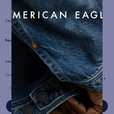
Cargando...
Precio:
S/
199
☆
☆
☆
☆
☆
(0 comentarios)
Guía de tallas
－
＋
XXL