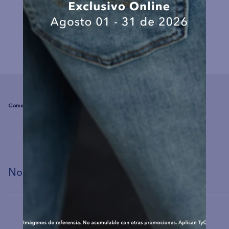
COMPLEMENTA TU LOOK
☆
☆
☆
☆
☆
(0 comentarios)
No hay comentarios.