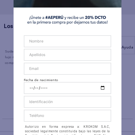
Los Más Vendidos
Ayuda
a
Sudadera con capucha de
Polo sin Cuello
lujo relajado con cremallera
Ae
completa
Fecha de nacimiento
Jean Straight Ankle Tiro
Alto Ae
BACK TO TOP
Autorizo en forma expresa a: KROKOM S.A.C,
sociedad legalmente constituida bajo las leyes de la