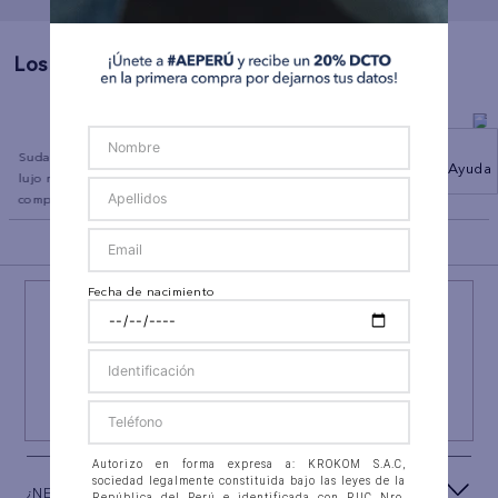
Los Más Vendidos
co
Sudadera con capucha de
Polo sin Cuello Manga Corta
Jean Slim Strai
Ayuda
lujo relajado con cremallera
Ae
completa
BACK TO TOP
Fecha de nacimiento
¡NEWSLETTER AEO!
ÚNETE A
#AEPERU
Y RECIBE UN REGALO ESPECIAL
SUSCRIBIRSE
Autorizo en forma expresa a: KROKOM S.A.C,
sociedad legalmente constituida bajo las leyes de la
¿NECESITAS AYUDA?
República del Perú e identificada con RUC Nro.