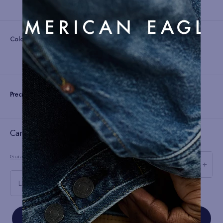
Color:
Precio:
S/
99
Cargando el resumen…
Guía de tallas
－
＋
L