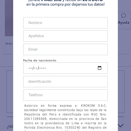
Ayuda
Jean Slim Straight Ae
Polo sin Cuello Manga Corta
Ae
BACK TO TOP
Fecha de nacimiento
¡NEWSLETTER AEO!
ÚNETE A
#AEPERU
Y RECIBE UN REGALO ESPECIAL
SUSCRIBIRSE
Autorizo en forma expresa a: KROKOM S.A.C,
sociedad legalmente constituida bajo las leyes de la
República del Perú e identificada con RUC Nro.
20611289368, domiciliada en la provincia de San
Isidro en la providencia de Lima e inscrita en la
¿NECESITAS AYUDA?
Partida Electrónica Nro. 15350240 del Registro de