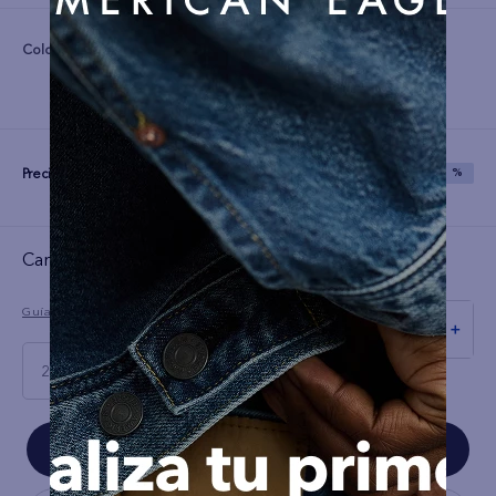
Color:
Precio:
S/
79
S/
199
SAVE
60 %
Cargando el resumen…
Guía de tallas
－
＋
28