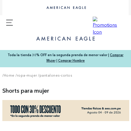
Toda la tienda 30% OFF en la segunda prenda de menor valor |
Comprar
Mujer
|
Comprar Hombre
/Home
/
ropa-mujer
/
pantalones-cortos
Shorts para mujer