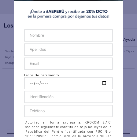
Los Más Vendidos
Ayuda
a
Sudadera con capucha de
Polo sin Cuello Manga Corta
Pantalón Tipo 
lujo relajado con cremallera
Ae
AE
completa
BACK TO TOP
Fecha de nacimiento
¡NEWSLETTER AEO!
ÚNETE A
#AEPERU
Y RECIBE UN REGALO ESPECIAL
SUSCRIBIRSE
Autorizo en forma expresa a: KROKOM S.A.C,
sociedad legalmente constituida bajo las leyes de la
República del Perú e identificada con RUC Nro.
20611289368, domiciliada en la provincia de San