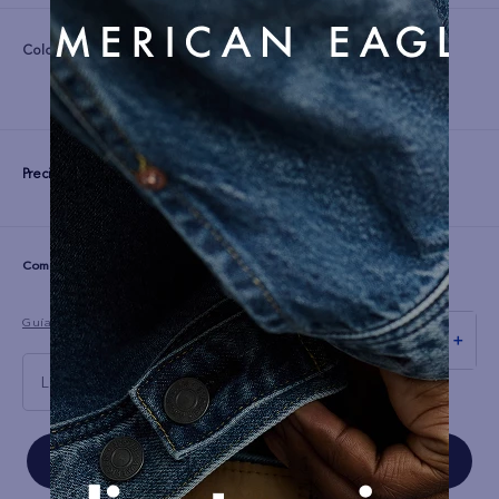
Color:
Precio:
S/
149
☆
☆
☆
☆
☆
(0 comentarios)
Guía de tallas
－
＋
L