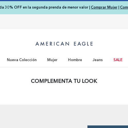
nda 30% OFF en la segunda prenda de menor valor |
Comprar Mujer
|
Com
Nueva Colección
Mujer
Hombre
Jeans
SALE
COMPLEMENTA TU LOOK