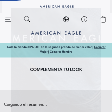
Toda la tienda 30% OFF en la segunda prenda de menor valor |
Comprar
Mujer
|
Comprar Hombre
COMPLEMENTA TU LOOK
Cargando el resumen…