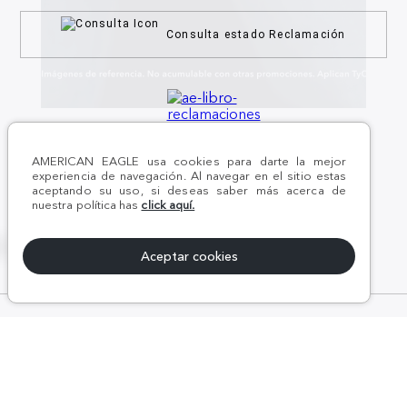
Consulta estado Reclamación
¡Síguenos en nuestras
REDES SOCIALES!
AMERICAN EAGLE usa cookies para darte la mejor
experiencia de navegación. Al navegar en el sitio estas
aceptando su uso, si deseas saber más acerca de
nuestra política has
click aquí.
x
Aceptar cookies
#AEJEANS #AerieREALCOL
© Todos los derechos reservados AE 2024 | KROKOM S.A.C | RUC Nro.
20611289368 | Perú