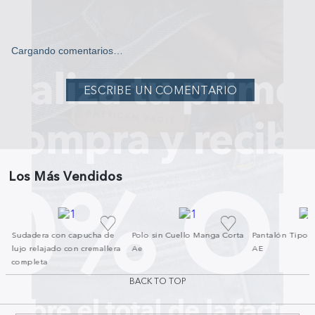
Cargando comentarios…
Los Más Vendidos
a
Sudadera con capucha de
Polo sin Cuello Manga Corta
Pantalón Tipo 
lujo relajado con cremallera
Ae
AE
completa
BACK TO TOP