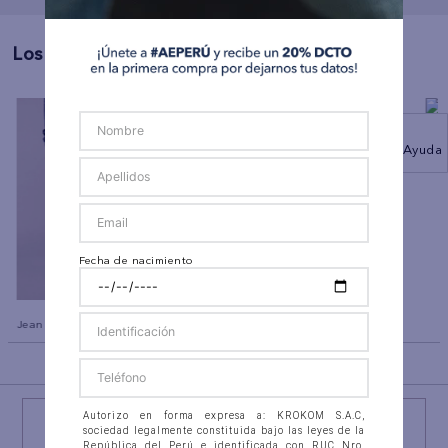
Los Más Vendidos
co
Polo sin Cuello Manga Corta
Polo sin Cuello
Ayuda
Ae
Ae
Fecha de nacimiento
Jean Slim Straight Ae
BACK TO TOP
Autorizo en forma expresa a: KROKOM S.A.C,
¡NEWSLETTER AEO!
sociedad legalmente constituida bajo las leyes de la
República del Perú e identificada con RUC Nro.