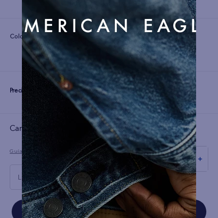
Color:
Precio:
S/
299
Cargando el resumen…
Guía de tallas
－
＋
L