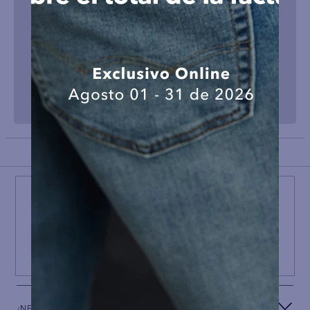
BACK TO TOP
¡NEWSLETTER AEO!
ÚNETE A
#AEPERU
Y RECIBE UN REGALO ESPECIAL
SUSCRIBIRSE
¿NECESITAS AYUDA?