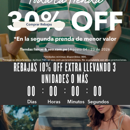
Comprar Rebajas
REBAJAS 10% OFF EXTRA LLEVANDO 3
UNIDADES O MÁS
00
:
00
:
00
:
00
Dias
Horas
Minutos
Segundos
Comprar ahora