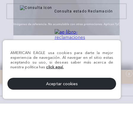
Consulta estado Reclamación
¡Síguenos en nuestras
REDES SOCIALES!
AMERICAN EAGLE usa cookies para darte la mejor
experiencia de navegación. Al navegar en el sitio estas
aceptando su uso, si deseas saber más acerca de
nuestra política has
click aquí.
x
Aceptar cookies
#AEJEANS #AerieREALCOL
© Todos los derechos reservados AE 2024 | KROKOM S.A.C | RUC Nro.
20611289368 | Perú