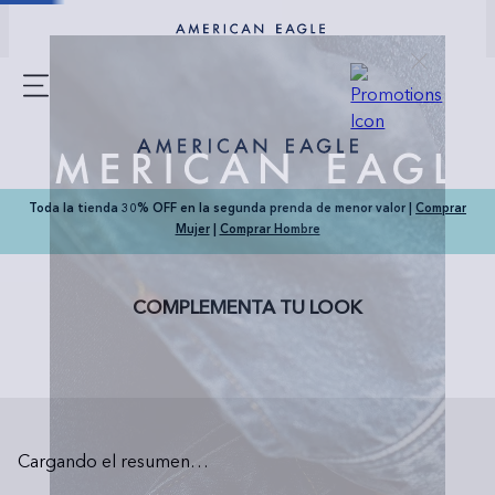
Toda la tienda 30% OFF en la segunda prenda de menor valor |
Comprar
Mujer
|
Comprar Hombre
COMPLEMENTA TU LOOK
Cargando el resumen…