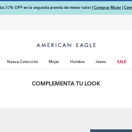
nda 30% OFF en la segunda prenda de menor valor |
Comprar Mujer
|
Com
Nueva Colección
Mujer
Hombre
Jeans
SALE
COMPLEMENTA TU LOOK