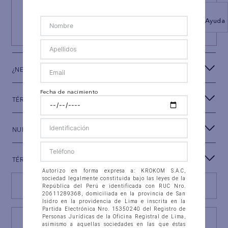
Y RECIBE UN REGALO ESPECIAL
Ayuda
SUSCRIBIRSE
¿NECESITAS AYUDA?
Fecha de nacimiento
TÉRMINOS Y CONDICIONES
NUESTRA MARCA
TÉRMINOS LEGALES
Autorizo en forma expresa a: KROKOM S.A.C,
sociedad legalmente constituida bajo las leyes de la
Encuentra tu tienda
República del Perú e identificada con RUC Nro.
20611289368, domiciliada en la provincia de San
Isidro en la providencia de Lima e inscrita en la
Partida Electrónica Nro. 15350240 del Registro de
Personas Jurídicas de la Oficina Registral de Lima,
Consulta estado Reclamación
asimismo a aquellas sociedades en las que éstas