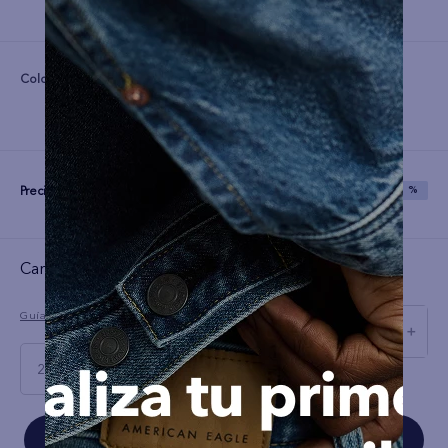
Color:
Precio:
S/
79
S/
199
SAVE
60 %
Cargando el resumen…
Guía de tallas
－
＋
28 X 32