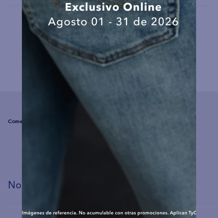
COMPLEMENTA TU LOOK
☆
☆
☆
☆
☆
(0 comentarios)
No hay comentarios.