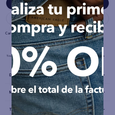
Características
Tiro
Largo completo
Stretch
Con
Tela
Mezclilla
Detalles
Materiales y Cuidado
Talla y Fit