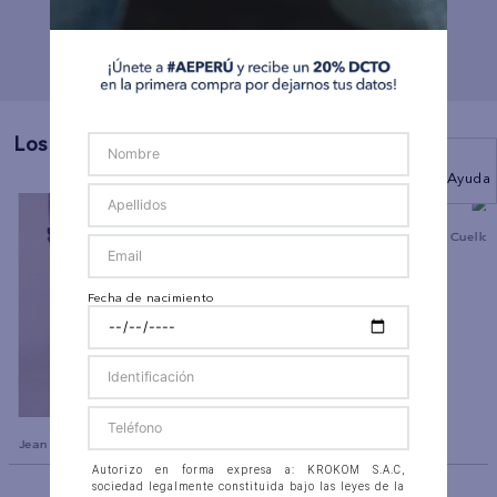
Los Más Vendidos
Ayuda
co
Polo sin Cuello Manga Corta
Polo sin Cuello
Ae
Ae
Fecha de nacimiento
Jean Slim Straight Ae
Autorizo en forma expresa a: KROKOM S.A.C,
BACK TO TOP
sociedad legalmente constituida bajo las leyes de la