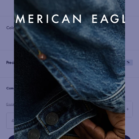
Color:
Precio:
S/
99
S/
249
SAVE
60 %
☆
☆
☆
☆
☆
(0 comentarios)
Guía de tallas
－
＋
40 X 32