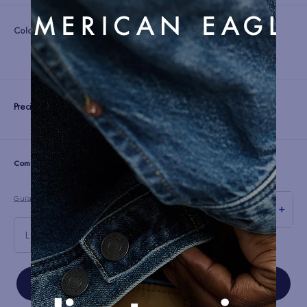
Color:
Precio:
S/
179
☆
☆
☆
☆
☆
(0 comentarios)
Guía de tallas
－
＋
L