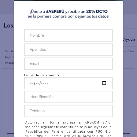
Los Más Vendidos
Ayuda
co
Sudadera con capucha de
Polo sin Cuello Manga Corta
Jean Slim Strai
lujo relajado con cremallera
Ae
completa
BACK TO TOP
Fecha de nacimiento
¡NEWSLETTER AEO!
ÚNETE A
#AEPERU
Y RECIBE UN REGALO ESPECIAL
SUSCRIBIRSE
Autorizo en forma expresa a: KROKOM S.A.C,
sociedad legalmente constituida bajo las leyes de la
República del Perú e identificada con RUC Nro.
20611289368, domiciliada en la provincia de San