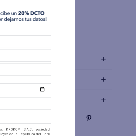
Características
Tela
Popelina
Detalles
Materiales y Cuidado
Talla y Fit
 a: KROKOM S.A.C, sociedad
 leyes de la República del Perú