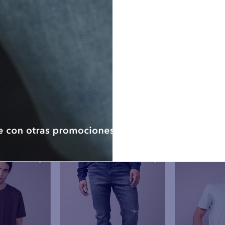
competente. Los datos serán co
consentimiento.
Ejercicio de los derechos ARC
personales podrán ejerce
No hay comenta
rectificación, cancelación y op
dispuestos en la polític
www.aeo.com.pe o en cualqu
American Eagle de Perú. Ademá
como titular tendrán derecho
otorgado en cualquier moment
electrónico, sin que dicha reti
la licitud del tratamiento anteri
De considerar que no ha sido a
derechos ARCO, el titular d
presentar una reclamación a
Protección de Datos Personales.
Nota: De no proporcionar los d
datos de contacto (correo elec
llevar a cabo las finalidades an