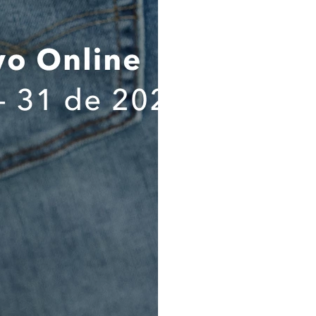
responsable del tratamien
tratamientos, los destinatarios
ejercicio de mis derechos ARCO;
suministrado es verídica, compl
comprobable; por lo tanto, cua
suministrada será de mi única 
que exonera a la Compañía de
autoridades judiciales y/o adm
cuidadosamente el contenido
política de tratamiento de dat
haberlas comprendido a cabalid
sus alcances e implicaciones,
Información Importante sobre
personales.
Destinatarios. Los destinat
suministrados son (a) KROK
COMPLEMENTA TU LOOK
proveedor de almacenamiento de
de contacto; y (c) Administraci
se requiera de acuerdo con la l
Flujo transfronterizo. Los d
serán alojados en Colombia p
proveedor de almacenamiento de
de contacto.
Banco de Datos y Tiempo. Los 
serán almacenados en el Banco
código de RNPDP se encuentra