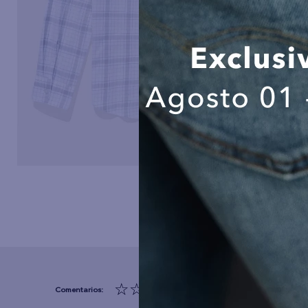
☆
☆
☆
☆
☆
(0 comentarios)