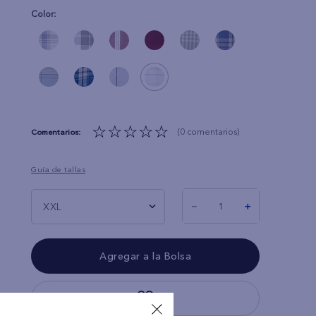
Color:
☆
☆
☆
☆
☆
(0 comentarios)
Guía de tallas
－
＋
XXL