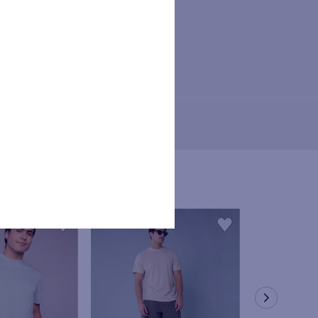
nservados hasta que revoque su
O. Los titulares de los datos
r los derechos de acceso,
rios.
osición a través de los canales
a de tratamiento de datos
iera de las tiendas físicas
s de los anteriores derechos,
 a retirar el consentimiento
o mediante el envío de correo
rada de consentimiento afecte a
or a la retirada del mismo.
tendido en el ejercicio de los
e los datos personales podrá
nte la Autoridad Nacional de
atos obligatorios: Nombre, ID,
trónico, celular), no se podrán
teriormente descritas.