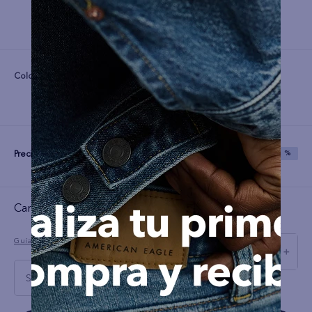
Color:
Precio:
S/
51
S/
129
SAVE
60 %
Cargando el resumen…
Guía de tallas
－
＋
S