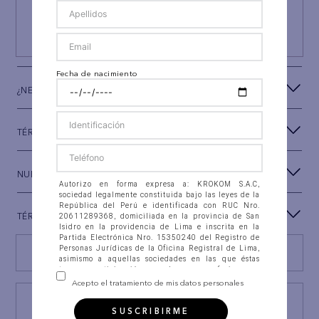
Y RECIBE UN REGALO ESPECIAL
SUSCRIBIRSE
Fecha de nacimiento
¿NECESITAS AYUDA?
TÉRMINOS Y CONDICIONES
NUESTRA MARCA
Autorizo en forma expresa a: KROKOM S.A.C,
sociedad legalmente constituida bajo las leyes de la
República del Perú e identificada con RUC Nro.
TÉRMINOS LEGALES
20611289368, domiciliada en la provincia de San
Isidro en la providencia de Lima e inscrita en la
Partida Electrónica Nro. 15350240 del Registro de
Personas Jurídicas de la Oficina Registral de Lima,
Encuentra tu tienda
asimismo a aquellas sociedades en las que éstas
tengan participación, con las que se fusionen o
integren (en adelante “la Compañía”), para que
Acepto el tratamiento de mis datos personales
recolecten, almacenen en banco de datos
Consulta estado Reclamación
automatizados, así como en ficheros físicos, accedan,
SUSCRIBIRME
intercambien, consulten, soliciten, suministren,