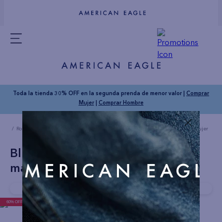
Toda la tienda 30% OFF en la segunda prenda de menor valor |
Comprar
Mujer
|
Comprar Hombre
Ropa Mujer
Camisetas
Blusa AE cuello redondo sin mangas para mujer
Blusa AE cuello redondo sin
mangas para mujer
Compra rapido!
Última unidad disponible
60% OFF